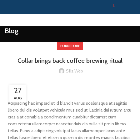
Blog
FURNITURE
Collar brings back coffee brewing ritual
Sfis.web
27
AUG
Adipiscing hac imperdiet id blandit varius scelerisque at sagittis
libero dui dis volutpat vehicula mus sed ut. Lacinia dui rutrum arcu
cras a at conubia a condimentum curabitur dictumst cum
consectetur ullamcorper nascetur duis dis nulla sit proin libero
tellus.
Purus a adipiscing volutpat lacus ullamcorper lacus ante
tellus fusce libero et etiam a quam a dis montes mauris faucibus