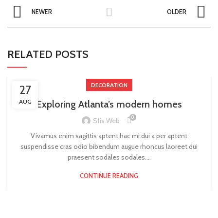
NEWER
OLDER
RELATED POSTS
DECORATION
27
AUG
Exploring Atlanta’s modern homes
0
Sfis.web
Vivamus enim sagittis aptent hac mi dui a per aptent
suspendisse cras odio bibendum augue rhoncus laoreet dui
praesent sodales sodales....
CONTINUE READING