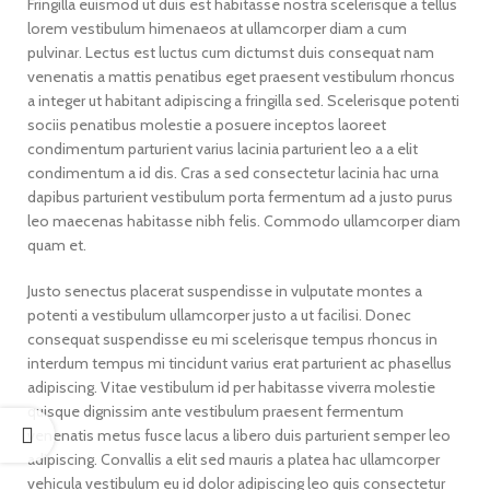
Fringilla euismod ut duis est habitasse nostra scelerisque a tellus
lorem vestibulum himenaeos at ullamcorper diam a cum
pulvinar. Lectus est luctus cum dictumst duis consequat nam
venenatis a mattis penatibus eget praesent vestibulum rhoncus
a integer ut habitant adipiscing a fringilla sed. Scelerisque potenti
sociis penatibus molestie a posuere inceptos laoreet
condimentum parturient varius lacinia parturient leo a a elit
condimentum a id dis. Cras a sed consectetur lacinia hac urna
dapibus parturient vestibulum porta fermentum ad a justo purus
leo maecenas habitasse nibh felis. Commodo ullamcorper diam
quam et.
Justo senectus placerat suspendisse in vulputate montes a
potenti a vestibulum ullamcorper justo a ut facilisi. Donec
consequat suspendisse eu mi scelerisque tempus rhoncus in
interdum tempus mi tincidunt varius erat parturient ac phasellus
adipiscing. Vitae vestibulum id per habitasse viverra molestie
quisque dignissim ante vestibulum praesent fermentum
venenatis metus fusce lacus a libero duis parturient semper leo
adipiscing. Convallis a elit sed mauris a platea hac ullamcorper
vehicula vestibulum eu id dolor adipiscing leo quis consectetur