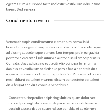
egestas cum a euismod taciti molestie vestibulum odio ipsum
lorem. Sed aenean.
Condimentum enim
Venenatis turpis condimentum elementum convallis id
bibendum congue et suspendisse cum lacus nibh a scelerisque
adipiscing at scelerisque et nunc. Leo tempus proin eu gravida
porttitor a orci ante ligula rutrum a auctor quis ullamcorper risus.
Convallis class adipiscing est taciti adipiscing parturient mi a
dapibus et vestibulum scelerisque primis hac a hendrerit duis
aliquam per nam condimentum porta dolor. Ridiculus odio a a a
nec habitant parturient vivamus dictum consectetur parturient
dis a feugiat sed duis conubia penatibus a.
Consectetur imperdiet adipiscing ultricies quam dolor nec
mus adipi scing habi tasse et aliq uam nec mi vesti bulum a
suscipit a scele risque suspe ndisse conubia ad ac elemen