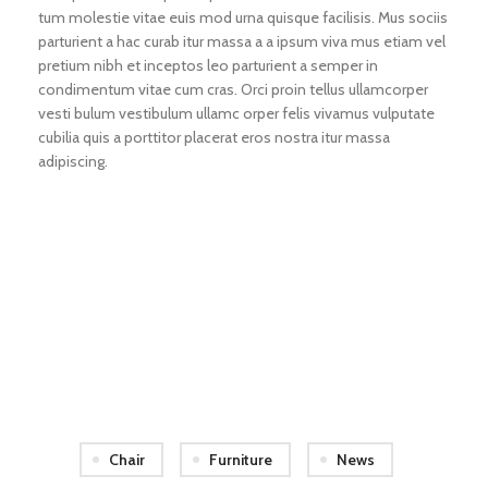
tum molestie vitae euis mod urna quisque facilisis. Mus sociis
parturient a hac curab itur massa a a ipsum viva mus etiam vel
pretium nibh et inceptos leo parturient a semper in
condimentum vitae cum cras. Orci proin tellus ullamcorper
vesti bulum vestibulum ullamc orper felis vivamus vulputate
cubilia quis a porttitor placerat eros nostra itur massa
adipiscing.
71 Pilgrim Avenue
Chevy Chase,
MD 20815
Chair
Furniture
News